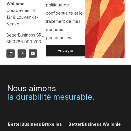
Wallonie
politique de
Courbevoie, 13
confidentialité et le
1348 Louvain-la-
traitement de mes
Neuve
données
BetterBusiness SRL
personnelles.
BE 0788 900 703
Envoyer
Nous aimons
la durabilité mesurable.
BetterBusiness Bruxelles
BetterBusiness Wallonie