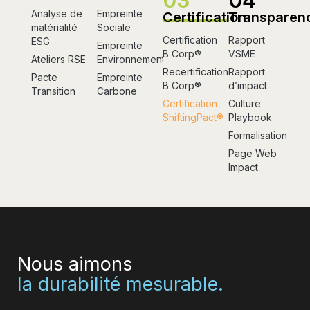
Analyse de
Empreinte
Certification
Transparen
matérialité
Sociale
Certification
Rapport
ESG
Empreinte
B Corp®
VSME
Ateliers RSE
Environnementale
Recertification
Rapport
Pacte
Empreinte
B Corp®
d’impact
Transition
Carbone
Certification
Culture
ShiftingPact®
Playbook
Formalisation
Page Web
Impact
Nous aimons
la durabilité mesurable.