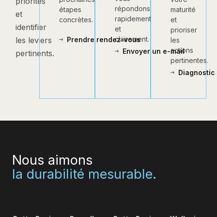
priorités
répondons
maturité
étapes
et
rapidement
et
concrètes.
identifier
et
prioriser
clairement.
les leviers
Prendre rendez-vous
les
actions
Envoyer un e-mail
pertinents.
pertinentes.
Diagnostic 
Nous aimons
la durabilité mesurable.