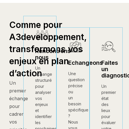
Comme pour
A3developpement,
transformons vos
Rencontrons-
nous
enjeux en plan
Echangeons
Faites
un
Un
d’action
Une
échange
diagnosti
question
structuré
Un
précise
Un
pour
premier
ou
premier
analyser
un
échange
état
vos
besoin
des
enjeux
pour
spécifique
lieux
et
cadrer
?
pour
identifier
vos
Nous
évaluer
les
vous
votre
prochaines