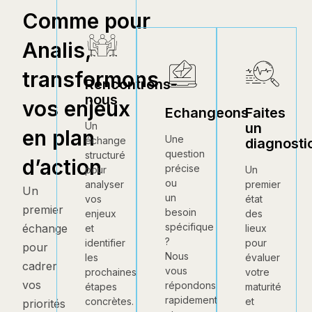
Comme pour
Analis,
transformons
Rencontrons-
nous
vos enjeux
Echangeons
Faites
un
Un
en plan
Une
échange
diagnosti
question
structuré
d’action
précise
Un
pour
ou
premier
analyser
Un
un
état
vos
premier
besoin
des
enjeux
spécifique
échange
lieux
et
?
pour
identifier
pour
Nous
évaluer
les
cadrer
vous
votre
prochaines
vos
répondons
maturité
étapes
rapidement
et
concrètes.
priorités