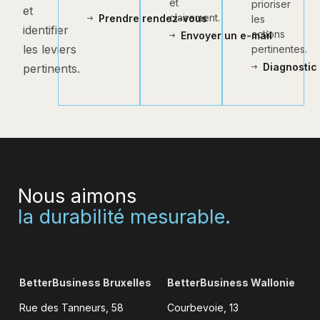
et
prioriser
et
clairement.
Prendre rendez-vous
les
identifier
actions
Envoyer un e-mail
les leviers
pertinentes.
Diagnostic 
pertinents.
Nous aimons
la durabilité mesurable.
BetterBusiness Bruxelles
BetterBusiness Wallonie
Rue des Tanneurs, 58
Courbevoie, 13