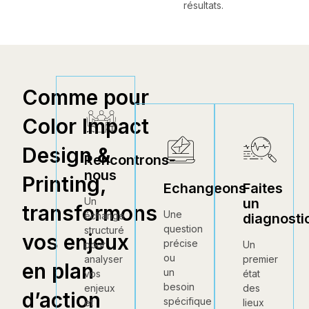
résultats.
Comme pour
Color Impact
Design &
Rencontrons-
nous
Printing,
Echangeons
Faites
un
Un
transformons
Une
échange
diagnosti
question
structuré
vos enjeux
précise
Un
pour
ou
premier
analyser
en plan
un
état
vos
besoin
des
enjeux
d’action
spécifique
lieux
et