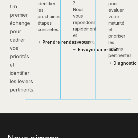
?
pour
identifier
Un
Nous
évaluer
les
premier
vous
votre
prochaines
répondons
échange
maturité
étapes
rapidement
et
concrètes.
pour
et
prioriser
cadrer
clairement.
Prendre rendez-vous
les
vos
actions
Envoyer un e-mail
pertinentes.
priorités
Diagnostic 
et
identifier
les leviers
pertinents.