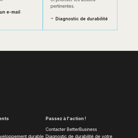
pertinentes.
un e-mail
Diagnostic de durabilité
ents
Passez à l'action !
Contacter BetterBusiness
éveloppement durable
Diagnostic de durabilité de votre