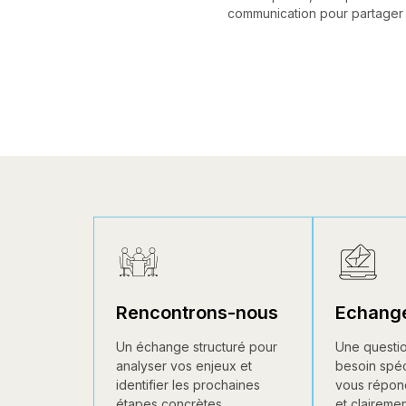
communication pour partager s
Rencontrons-nous
Echang
Un échange structuré pour
Une questio
analyser vos enjeux et
besoin spéc
identifier les prochaines
vous répon
étapes concrètes.
et clairemen