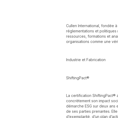
Cullen International, fondée à
réglementations et politique
ressources, formations et ana
organisations comme une véri
Industrie et Fabrication
ShiftingPact®
La certification ShiftingPact® 
concrètement son impact socia
démarche ESG sur deux ans e
de ses parties prenantes. Elle
d’exemplarité, d’un plan d’act