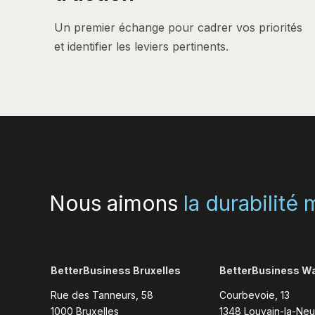
Un premier échange pour cadrer vos priorités
et identifier les leviers pertinents.
Nous aimons
la durabilité
BetterBusiness Bruxelles
BetterBusiness Wa
Rue des Tanneurs, 58
Courbevoie, 13
1000 Bruxelles
1348 Louvain-la-Ne