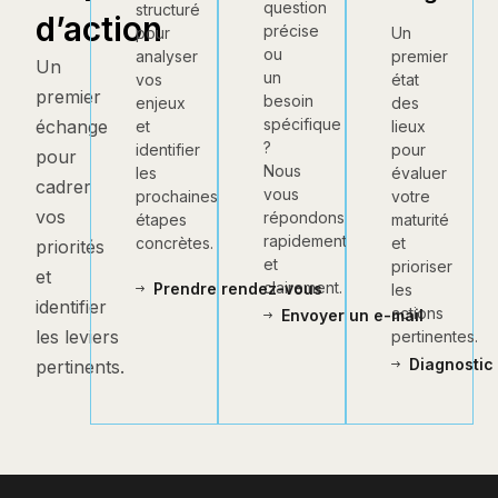
question
structuré
d’action
précise
Un
pour
ou
premier
analyser
Un
un
état
vos
premier
besoin
des
enjeux
spécifique
échange
lieux
et
?
pour
identifier
pour
Nous
évaluer
les
cadrer
vous
votre
prochaines
vos
répondons
maturité
étapes
rapidement
et
concrètes.
priorités
et
prioriser
et
clairement.
Prendre rendez-vous
les
identifier
actions
Envoyer un e-mail
les leviers
pertinentes.
Diagnostic 
pertinents.