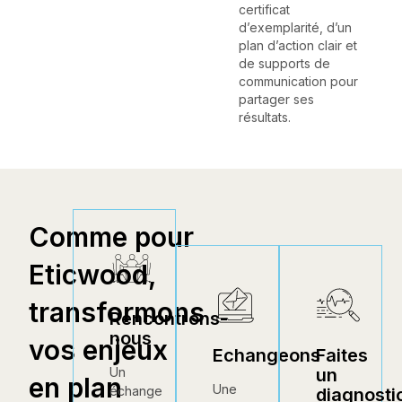
certificat
d’exemplarité, d’un
plan d’action clair et
de supports de
communication pour
partager ses
résultats.
Comme pour
Eticwood,
transformons
Rencontrons-
nous
vos enjeux
Echangeons
Faites
un
Un
en plan
Une
échange
diagnosti