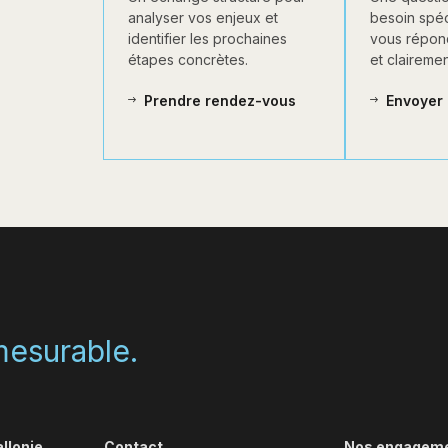
analyser vos enjeux et
besoin spéc
identifier les prochaines
vous répon
étapes concrètes.
et clairemen
Prendre rendez-vous
Envoyer 
 mesurable.
llonie
Contact
Nos engagem