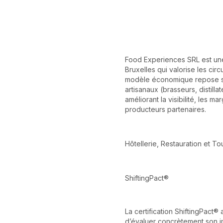
Food Experiences SRL est une
Bruxelles qui valorise les cir
modèle économique repose su
artisanaux (brasseurs, distilla
améliorant la visibilité, les 
producteurs partenaires.
Hôtellerie, Restauration et To
ShiftingPact®
La certification ShiftingPact
d’évaluer concrètement son i