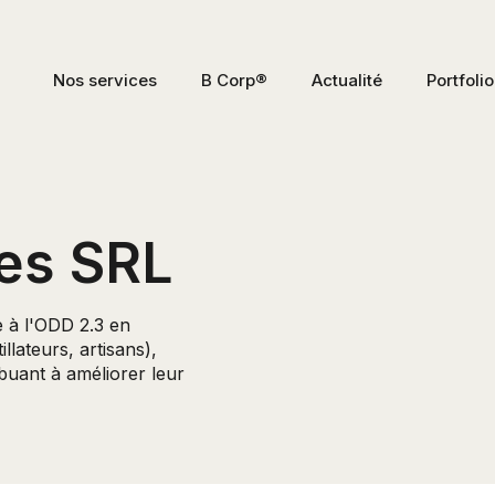
Nos services
B Corp®
Actualité
Portfolio
es SRL
 à l'ODD 2.3 en
llateurs, artisans),
ibuant à améliorer leur