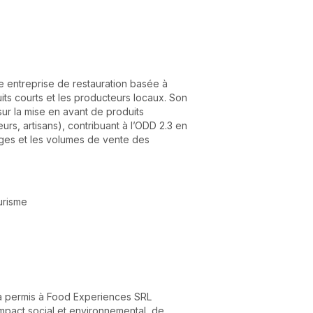
 entreprise de restauration basée à
cuits courts et les producteurs locaux. Son
r la mise en avant de produits
teurs, artisans), contribuant à l’ODD 2.3 en
marges et les volumes de vente des
urisme
® a permis à Food Experiences SRL
mpact social et environnemental, de