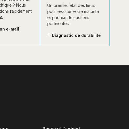
ifique ? Nous
Un premier état des lieux
dons rapidement
pour évaluer votre maturité
t.
et prioriser les actions
pertinentes.
un e-mail
Diagnostic de durabilité
ents
Passez à l'action !