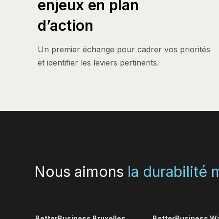
enjeux en plan
d’action
Un premier échange pour cadrer vos priorités
et identifier les leviers pertinents.
Nous aimons
la durabilité
BetterBusiness Bruxelles
BetterBusiness Wa