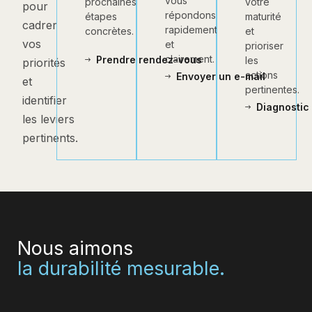
vous
votre
prochaines
pour
répondons
maturité
étapes
cadrer
rapidement
et
concrètes.
vos
et
prioriser
clairement.
Prendre rendez-vous
les
priorités
actions
Envoyer un e-mail
et
pertinentes.
identifier
Diagnostic 
les leviers
pertinents.
Nous aimons
la durabilité mesurable.