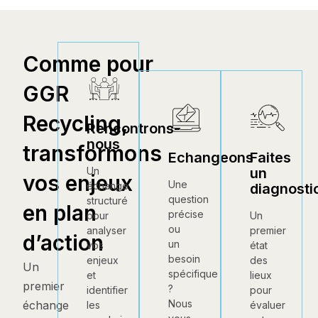
Comme pour
GGR
Recycling,
Rencontrons-
nous
transformons
Echangeons
Faites
un
Un
vos enjeux
Une
échange
diagnosti
question
structuré
en plan
précise
Un
pour
ou
premier
analyser
d’action
un
état
vos
besoin
des
enjeux
Un
spécifique
lieux
et
premier
?
pour
identifier
Nous
échange
évaluer
les