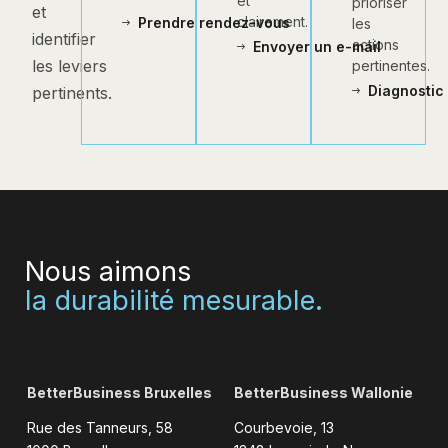
et
prioriser
et
clairement.
Prendre rendez-vous
les
identifier
actions
Envoyer un e-mail
les leviers
pertinentes.
Diagnostic 
pertinents.
Nous aimons
la durabilité mesurable.
BetterBusiness Bruxelles
BetterBusiness Wallonie
Rue des Tanneurs, 58
Courbevoie, 13