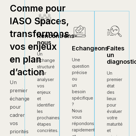
Comme pour
IASO Spaces,
transformons
Rencontrons-
nous
vos enjeux
Echangeons
Faites
un
Un
en plan
Une
échange
diagnosti
question
structuré
d’action
précise
Un
pour
ou
premier
analyser
Un
un
état
vos
premier
besoin
des
enjeux
spécifique
échange
lieux
et
?
pour
identifier
pour
Nous
évaluer
les
cadrer
vous
votre
prochaines
vos
répondons
maturité
étapes
rapidement
et
concrètes.
priorités