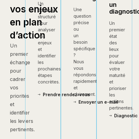
un
Un
vos enjeux
Une
échange
diagnosti
question
structuré
en plan
précise
Un
pour
ou
premier
analyser
d’action
un
état
vos
besoin
des
enjeux
Un
spécifique
lieux
et
premier
?
pour
identifier
Nous
échange
évaluer
les
vous
votre
prochaines
pour
répondons
maturité
étapes
cadrer
rapidement
et
concrètes.
vos
et
prioriser
clairement.
Prendre rendez-vous
les
priorités
actions
Envoyer un e-mail
et
pertinentes.
identifier
Diagnostic 
les leviers
pertinents.