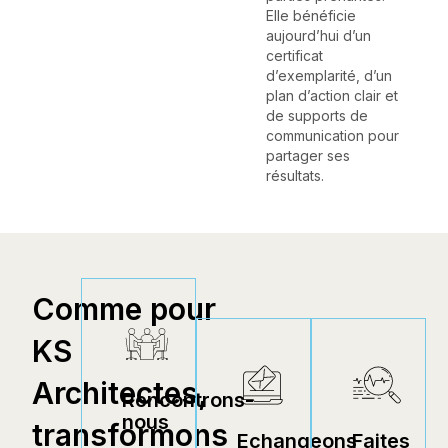
Elle bénéficie
aujourd’hui d’un
certificat
d’exemplarité, d’un
plan d’action clair et
de supports de
communication pour
partager ses
résultats.
Comme pour
KS
Architectes,
Rencontrons-
nous
transformons
Echangeons
Faites