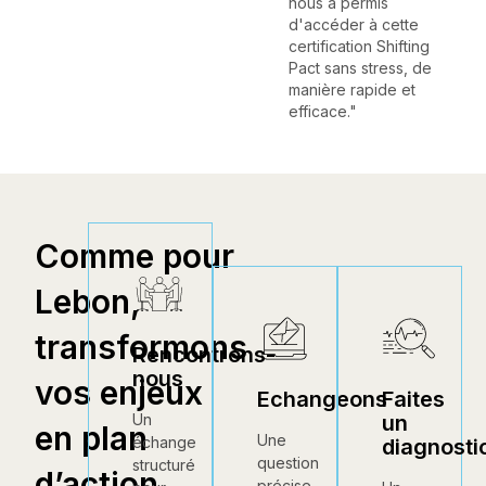
nous a permis
d'accéder à cette
certification Shifting
Pact sans stress, de
manière rapide et
efficace."
Comme pour
Lebon,
transformons
Rencontrons-
nous
vos enjeux
Echangeons
Faites
un
Un
en plan
Une
échange
diagnosti
question
structuré
d’action
précise