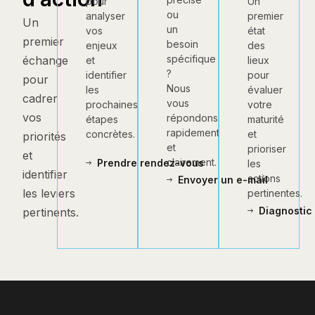
Un
pour
ou
premier
analyser
Un
un
état
vos
premier
besoin
des
enjeux
spécifique
échange
lieux
et
?
pour
identifier
pour
Nous
évaluer
les
cadrer
vous
votre
prochaines
vos
répondons
maturité
étapes
rapidement
et
concrètes.
priorités
et
prioriser
et
clairement.
Prendre rendez-vous
les
identifier
actions
Envoyer un e-mail
les leviers
pertinentes.
Diagnostic 
pertinents.