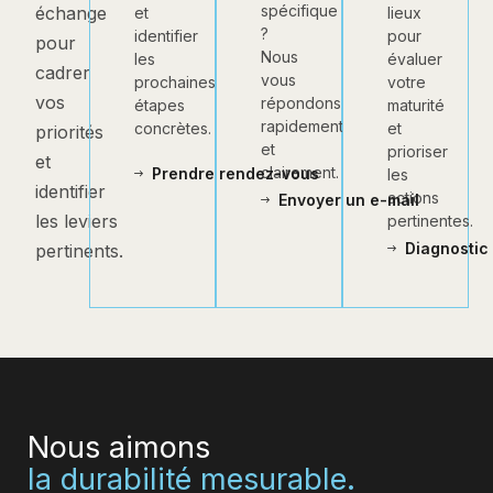
spécifique
échange
lieux
et
?
pour
identifier
pour
Nous
évaluer
les
cadrer
vous
votre
prochaines
vos
répondons
maturité
étapes
rapidement
et
concrètes.
priorités
et
prioriser
et
clairement.
Prendre rendez-vous
les
identifier
actions
Envoyer un e-mail
les leviers
pertinentes.
Diagnostic 
pertinents.
Nous aimons
la durabilité mesurable.