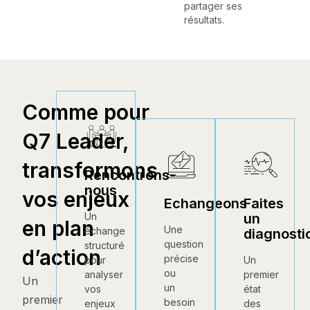
partager ses
résultats.
Comme pour
Q7 Leader,
transformons
Rencontrons-
nous
vos enjeux
Echangeons
Faites
un
Un
en plan
Une
échange
diagnosti
question
structuré
d’action
précise
Un
pour
ou
premier
analyser
Un
un
état
vos
premier
besoin
des
enjeux