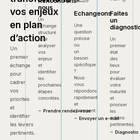
Rencontrons-
nous
vos enjeux
Echangeons
Faites
un
Un
en plan
Une
échange
diagnosti
question
structuré
d’action
précise
Un
pour
ou
premier
analyser
Un
un
état
vos
premier
besoin
des
enjeux
spécifique
échange
lieux
et
?
pour
identifier
pour
Nous
évaluer
les
cadrer
vous
votre
prochaines
vos
répondons
maturité
étapes
rapidement
et
concrètes.
priorités
et
prioriser
et
clairement.
Prendre rendez-vous
les
identifier
actions
Envoyer un e-mail
les leviers
pertinentes.
Diagnostic 
pertinents.