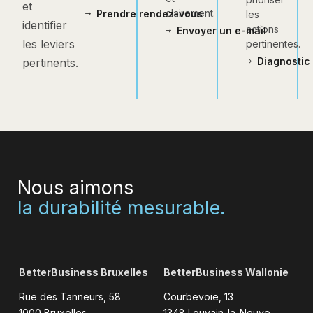
et
clairement.
Prendre rendez-vous
les
identifier
actions
Envoyer un e-mail
les leviers
pertinentes.
Diagnostic 
pertinents.
Nous aimons
la durabilité mesurable.
BetterBusiness Bruxelles
BetterBusiness Wallonie
Rue des Tanneurs, 58
Courbevoie, 13
1000 Bruxelles
1348 Louvain-la-Neuve