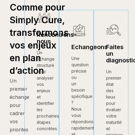
Comme pour
Simply Cure,
transformons
Rencontrons-
nous
vos enjeux
Echangeons
Faites
un
Un
en plan
Une
échange
diagnosti
question
structuré
d’action
précise
Un
pour
ou
premier
analyser
Un
un
état
vos
premier
besoin
des
enjeux
spécifique
échange
lieux
et
?
pour
identifier
pour
Nous
évaluer
les
cadrer
vous
votre
prochaines
vos
répondons
maturité
étapes
rapidement
et
concrètes.
priorités
et
prioriser