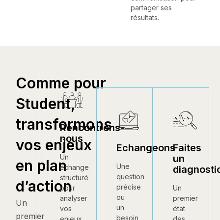
partager ses
résultats.
Comme pour
Student,
transformons
Rencontrons-
nous
vos enjeux
Echangeons
Faites
un
Un
en plan
Une
échange
diagnosti
question
structuré
d’action
précise
Un
pour
ou
premier
analyser
Un
un
état
vos
premier
besoin
des
enjeux